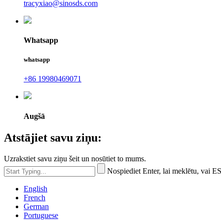
tracyxiao@sinosds.com
Whatsapp
whatsapp
+86 19980469071
Augšā
Atstājiet savu ziņu:
Uzrakstiet savu ziņu šeit un nosūtiet to mums.
Nospiediet Enter, lai meklētu, vai ES
English
French
German
Portuguese