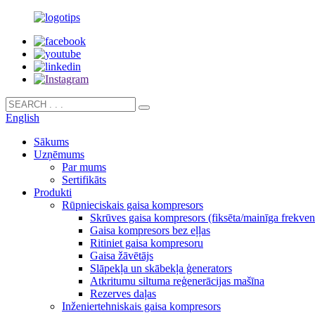
English
Sākums
Uzņēmums
Par mums
Sertifikāts
Produkti
Rūpnieciskais gaisa kompresors
Skrūves gaisa kompresors (fiksēta/mainīga frekven
Gaisa kompresors bez eļļas
Ritiniet gaisa kompresoru
Gaisa žāvētājs
Slāpekļa un skābekļa ģenerators
Atkritumu siltuma reģenerācijas mašīna
Rezerves daļas
Inženiertehniskais gaisa kompresors