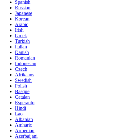
Spanish
Russian
Japanese
Korean
Arabic
Irish
Greek
Turkish
Italian
Danish
Romanian
Indonesian
Czech
Afrikaans
Swedish
Polish
Basque
Catalan
Esperanto
Hindi
Lao
Albanian
Amharic
Armenian
Azerbaijani