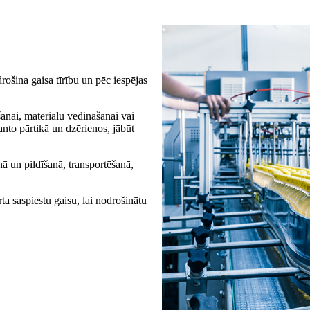
ošina gaisa tīrību un pēc iespējas
šanai, materiālu vēdināšanai vai
anto pārtikā un dzērienos, jābūt
ā un pildīšanā, transportēšanā,
ta saspiestu gaisu, lai nodrošinātu