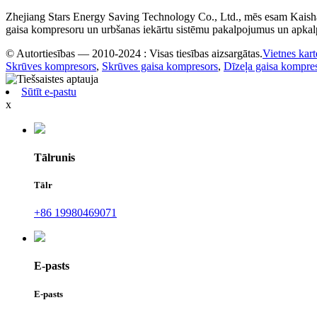
Zhejiang Stars Energy Saving Technology Co., Ltd., mēs esam Kaishan
gaisa kompresoru un urbšanas iekārtu sistēmu pakalpojumus un apk
© Autortiesības — 2010-2024 : Visas tiesības aizsargātas.
Vietnes kart
Skrūves kompresors
,
Skrūves gaisa kompresors
,
Dīzeļa gaisa kompre
Sūtīt e-pastu
x
Tālrunis
Tālr
+86 19980469071
E-pasts
E-pasts