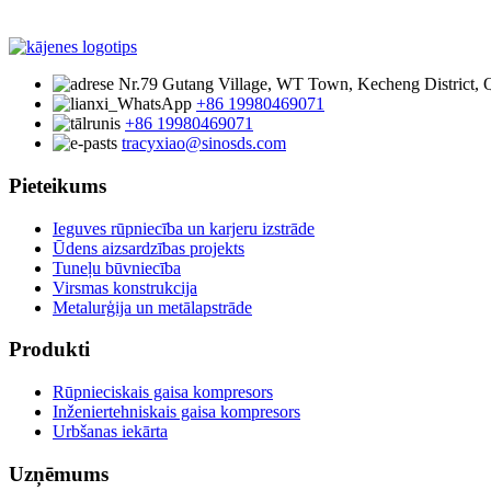
Nr.79 Gutang Village, WT Town, Kecheng District, Q
+86 19980469071
+86 19980469071
tracyxiao@sinosds.com
Pieteikums
Ieguves rūpniecība un karjeru izstrāde
Ūdens aizsardzības projekts
Tuneļu būvniecība
Virsmas konstrukcija
Metalurģija un metālapstrāde
Produkti
Rūpnieciskais gaisa kompresors
Inženiertehniskais gaisa kompresors
Urbšanas iekārta
Uzņēmums