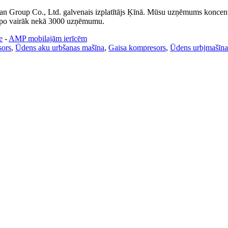
 Group Co., Ltd. galvenais izplatītājs Ķīnā. Mūsu uzņēmums koncentrē
alpo vairāk nekā 3000 uzņēmumu.
e
-
AMP mobilajām ierīcēm
sors
,
Ūdens aku urbšanas mašīna
,
Gaisa kompresors
,
Ūdens urbjmašīna