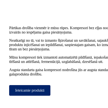
Pārtikas drošība vienmēr ir mūsu rūpes. Kompresori bez eļļas nodr
izvairās no iespējama gaisa piesārņojuma.
Neatkarīgi no tā, vai to izmanto šķirošanai un savākšanai, sajauk
produktu injicēšanai un iepildīšanai, saspiestajam gaisam, ko izm
tīram un bez piesārņojuma.
Mūsu kompresori tiek izmantoti automatizētā pildīšanā, iepakošan
tīrīšanā un attīrīšanā, fermentācijā, uzglabāšanā, dzesēšanā utt.
Augsta standarta gaisa kompresori nodrošina jūs ar augsta standar
galaprodukta drošību.
Ieteicamie produkti