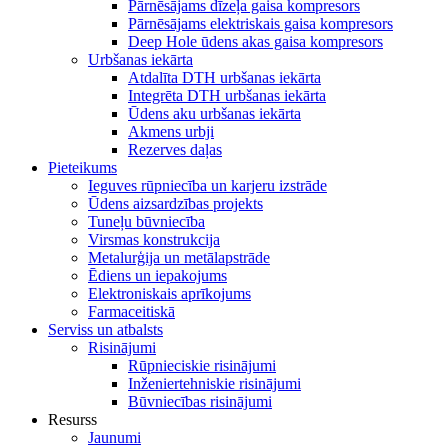
Pārnēsājams dīzeļa gaisa kompresors
Pārnēsājams elektriskais gaisa kompresors
Deep Hole ūdens akas gaisa kompresors
Urbšanas iekārta
Atdalīta DTH urbšanas iekārta
Integrēta DTH urbšanas iekārta
Ūdens aku urbšanas iekārta
Akmens urbji
Rezerves daļas
Pieteikums
Ieguves rūpniecība un karjeru izstrāde
Ūdens aizsardzības projekts
Tuneļu būvniecība
Virsmas konstrukcija
Metalurģija un metālapstrāde
Ēdiens un iepakojums
Elektroniskais aprīkojums
Farmaceitiskā
Serviss un atbalsts
Risinājumi
Rūpnieciskie risinājumi
Inženiertehniskie risinājumi
Būvniecības risinājumi
Resurss
Jaunumi