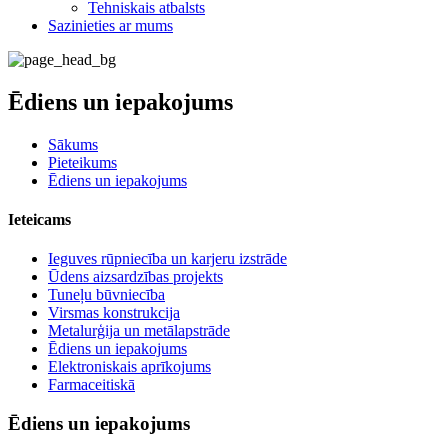
Tehniskais atbalsts
Sazinieties ar mums
Ēdiens un iepakojums
Sākums
Pieteikums
Ēdiens un iepakojums
Ieteicams
Ieguves rūpniecība un karjeru izstrāde
Ūdens aizsardzības projekts
Tuneļu būvniecība
Virsmas konstrukcija
Metalurģija un metālapstrāde
Ēdiens un iepakojums
Elektroniskais aprīkojums
Farmaceitiskā
Ēdiens un iepakojums