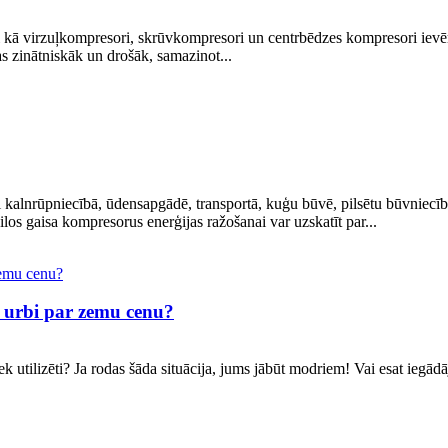
ļi kā virzuļkompresori, skrūvkompresori un centrbēdzes kompresori ievēr
tas zinātniskāk un drošāk, samazinot...
 kalnrūpniecībā, ūdensapgādē, transportā, kuģu būvē, pilsētu būvniecībā, e
os gaisa kompresorus enerģijas ražošanai var uzskatīt par...
d urbi par zemu cenu?
tiek utilizēti? Ja rodas šāda situācija, jums jābūt modriem! Vai esat i