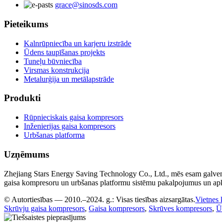
grace@sinosds.com
Pieteikums
Kalnrūpniecība un karjeru izstrāde
Ūdens taupīšanas projekts
Tuneļu būvniecība
Virsmas konstrukcija
Metalurģija un metālapstrāde
Produkti
Rūpnieciskais gaisa kompresors
Inženierijas gaisa kompresors
Urbšanas platforma
Uzņēmums
Zhejiang Stars Energy Saving Technology Co., Ltd., mēs esam galvena
gaisa kompresoru un urbšanas platformu sistēmu pakalpojumus un a
© Autortiesības — 2010.–2024. g.: Visas tiesības aizsargātas.
Vietnes 
Skrūvju gaisa kompresors
,
Gaisa kompresors
,
Skrūves kompresors
,
Ū