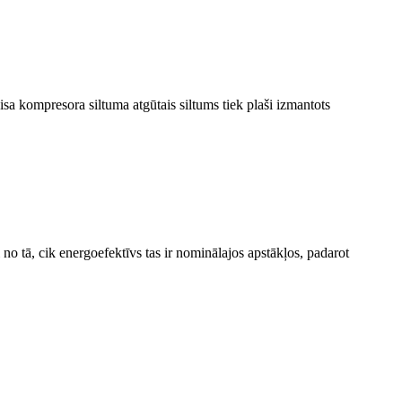
a kompresora siltuma atgūtais siltums tiek plaši izmantots
no tā, cik energoefektīvs tas ir nominālajos apstākļos, padarot