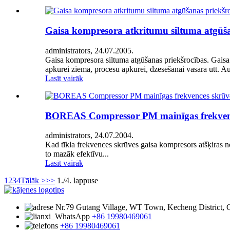
Gaisa kompresora atkritumu siltuma atgūša
administrators, 24.07.2005.
Gaisa kompresora siltuma atgūšanas priekšrocības. Gaisa 
apkurei ziemā, procesu apkurei, dzesēšanai vasarā utt. Au
Lasīt vairāk
BOREAS Compressor PM mainīgas frekvence
administrators, 24.07.2004.
Kad tīkla frekvences skrūves gaisa kompresors atšķiras no
to mazāk efektīvu...
Lasīt vairāk
1
2
3
4
Tālāk >
>>
1./4. lappuse
Nr.79 Gutang Village, WT Town, Kecheng District, Q
+86 19980469061
+86 19980469061