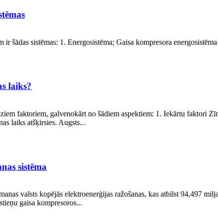
stēmas
 ir šādas sistēmas: 1. Energosistēma; Gaisa kompresora energosistēma at
s laiks?
audziem faktoriem, galvenokārt no šādiem aspektiem: 1. Iekārtu faktori
as laiks atšķirsies. Augsts...
nas sistēma
nas valsts kopējās elektroenerģijas ražošanas, kas atbilst 94,497 milja
stieņu gaisa kompresoros...