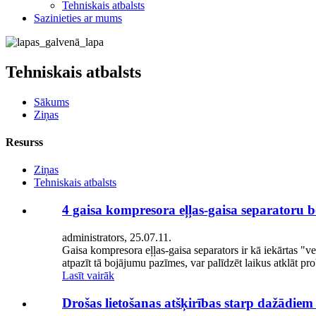
Tehniskais atbalsts
Sazinieties ar mums
Tehniskais atbalsts
Sākums
Ziņas
Resurss
Ziņas
Tehniskais atbalsts
4 gaisa kompresora eļļas-gaisa separatoru
administrators, 25.07.11.
Gaisa kompresora eļļas-gaisa separators ir kā iekārtas "vese
atpazīt tā bojājumu pazīmes, var palīdzēt laikus atklāt pr
Lasīt vairāk
Drošas lietošanas atšķirības starp dažādie