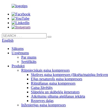
English
Sākums
Uzņēmums
Par mums
Sertifikāts
Produkti
Rūpnieciskais gaisa kompresors
Skrūves gaisa kompresors (fiksēta/mainīga frekven
Eļļas nesaturošs gaisa kompresors
Ritināšanas gaisa kompresors
Gaisa žāvētājs
Slāpekļa un skābekļa ģenerators
Atkritumu siltuma atgūšanas iekārta
Rezerves daļas
Inženierijas gaisa kompresors