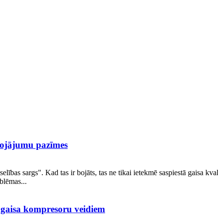
 bojājumu pazīmes
lības sargs". Kad tas ir bojāts, tas ne tikai ietekmē saspiestā gaisa kvali
oblēmas...
m gaisa kompresoru veidiem