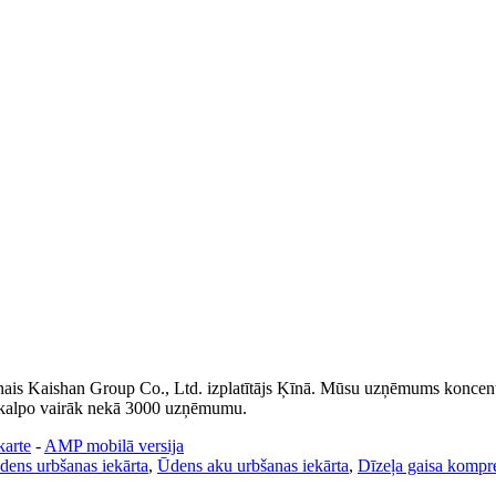
is Kaishan Group Co., Ltd. izplatītājs Ķīnā. Mūsu uzņēmums koncentrē
pkalpo vairāk nekā 3000 uzņēmumu.
karte
-
AMP mobilā versija
dens urbšanas iekārta
,
Ūdens aku urbšanas iekārta
,
Dīzeļa gaisa kompr