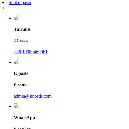
Sūtīt e-pastu
x
Tālrunis
Tālrunis
+86 19980469061
E-pasts
E-pasts
admin@sinosds.com
WhatsApp
WhatsApp