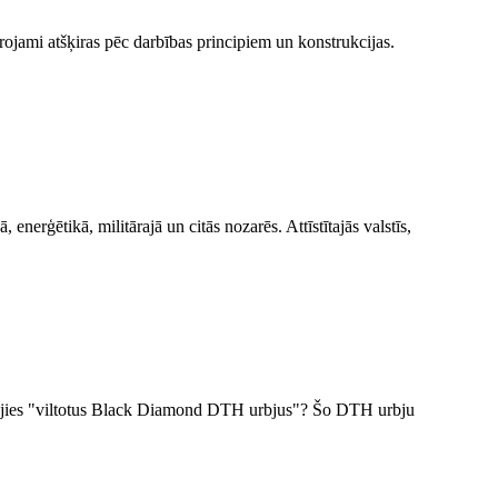
ojami atšķiras pēc darbības principiem un konstrukcijas.
nerģētikā, militārajā un citās nozarēs. Attīstītajās valstīs,
egādājies "viltotus Black Diamond DTH urbjus"? Šo DTH urbju