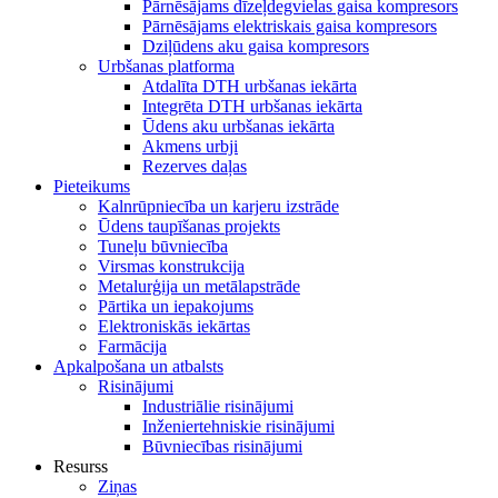
Pārnēsājams dīzeļdegvielas gaisa kompresors
Pārnēsājams elektriskais gaisa kompresors
Dziļūdens aku gaisa kompresors
Urbšanas platforma
Atdalīta DTH urbšanas iekārta
Integrēta DTH urbšanas iekārta
Ūdens aku urbšanas iekārta
Akmens urbji
Rezerves daļas
Pieteikums
Kalnrūpniecība un karjeru izstrāde
Ūdens taupīšanas projekts
Tuneļu būvniecība
Virsmas konstrukcija
Metalurģija un metālapstrāde
Pārtika un iepakojums
Elektroniskās iekārtas
Farmācija
Apkalpošana un atbalsts
Risinājumi
Industriālie risinājumi
Inženiertehniskie risinājumi
Būvniecības risinājumi
Resurss
Ziņas