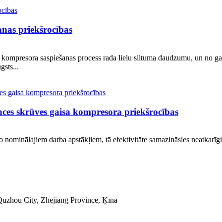
nas priekšrocības
kompresora saspiešanas process rada lielu siltuma daudzumu, un no gais
gsts...
s skrūves gaisa kompresora priekšrocības
 nominālajiem darba apstākļiem, tā efektivitāte samazināsies neatkarīgi 
uzhou City, Zhejiang Province, Ķīna