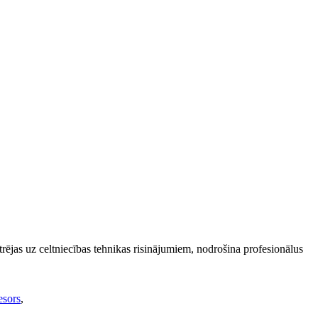
jas uz celtniecības tehnikas risinājumiem, nodrošina profesionālus
esors
,