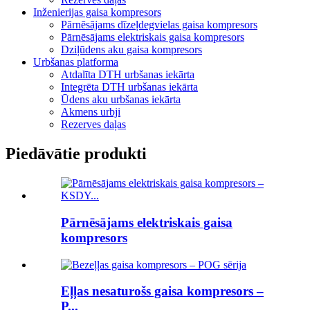
Inženierijas gaisa kompresors
Pārnēsājams dīzeļdegvielas gaisa kompresors
Pārnēsājams elektriskais gaisa kompresors
Dziļūdens aku gaisa kompresors
Urbšanas platforma
Atdalīta DTH urbšanas iekārta
Integrēta DTH urbšanas iekārta
Ūdens aku urbšanas iekārta
Akmens urbji
Rezerves daļas
Piedāvātie produkti
Pārnēsājams elektriskais gaisa
kompresors
Eļļas nesaturošs gaisa kompresors –
P...