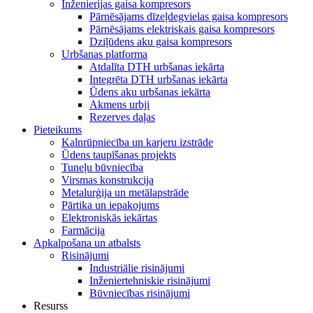
Inženierijas gaisa kompresors
Pārnēsājams dīzeļdegvielas gaisa kompresors
Pārnēsājams elektriskais gaisa kompresors
Dziļūdens aku gaisa kompresors
Urbšanas platforma
Atdalīta DTH urbšanas iekārta
Integrēta DTH urbšanas iekārta
Ūdens aku urbšanas iekārta
Akmens urbji
Rezerves daļas
Pieteikums
Kalnrūpniecība un karjeru izstrāde
Ūdens taupīšanas projekts
Tuneļu būvniecība
Virsmas konstrukcija
Metalurģija un metālapstrāde
Pārtika un iepakojums
Elektroniskās iekārtas
Farmācija
Apkalpošana un atbalsts
Risinājumi
Industriālie risinājumi
Inženiertehniskie risinājumi
Būvniecības risinājumi
Resurss