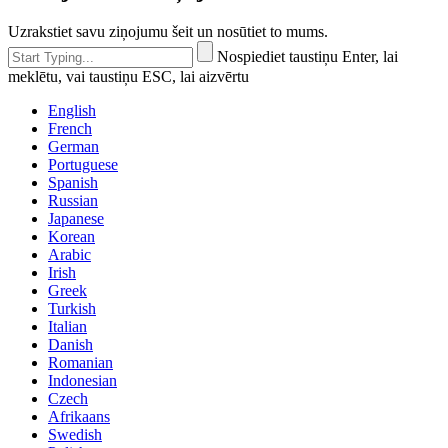
Uzrakstiet savu ziņojumu šeit un nosūtiet to mums.
Nospiediet taustiņu Enter, lai
meklētu, vai taustiņu ESC, lai aizvērtu
English
French
German
Portuguese
Spanish
Russian
Japanese
Korean
Arabic
Irish
Greek
Turkish
Italian
Danish
Romanian
Indonesian
Czech
Afrikaans
Swedish