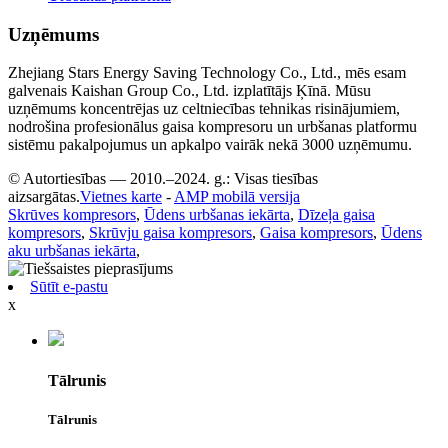
Uzņēmums
Zhejiang Stars Energy Saving Technology Co., Ltd., mēs esam
galvenais Kaishan Group Co., Ltd. izplatītājs Ķīnā. Mūsu
uzņēmums koncentrējas uz celtniecības tehnikas risinājumiem,
nodrošina profesionālus gaisa kompresoru un urbšanas platformu
sistēmu pakalpojumus un apkalpo vairāk nekā 3000 uzņēmumu.
© Autortiesības — 2010.–2024. g.: Visas tiesības
aizsargātas.
Vietnes karte
-
AMP mobilā versija
Skrūves kompresors
,
Ūdens urbšanas iekārta
,
Dīzeļa gaisa
kompresors
,
Skrūvju gaisa kompresors
,
Gaisa kompresors
,
Ūdens
aku urbšanas iekārta
,
Sūtīt e-pastu
x
Tālrunis
Tālrunis