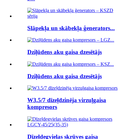
Slāpekļa un skābekļa ģenerators...
Dziļūdens aku gaisa dzesētājs
Dziļūdens aku gaisa dzesētājs
W3.5/7 dīzeļdzinēja virzuļgaisa
kompresors
Dīzeļdegvielas skrūves gaisa