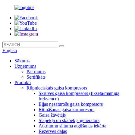
English
Sākums
Uzņēmums
Par mums
Sertifikāts
Produkti
Rūpnieciskais gaisa kompresors
Skrūves gaisa kompresors (fiksēta/mainīga
frekvence)
Eļļas nesaturošs gaisa kompresors
Ritināšanas gaisa kompresors
Gaisa žāvētājs
Slāpekļa un skābekļa ģenerators
Atkritumu siltuma atgūšanas iekārta
Rezerves daļas