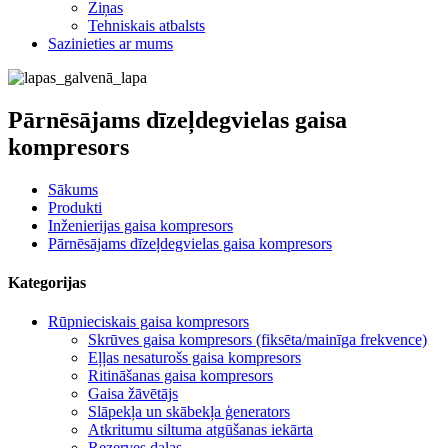
Ziņas
Tehniskais atbalsts
Sazinieties ar mums
Pārnēsājams dīzeļdegvielas gaisa
kompresors
Sākums
Produkti
Inženierijas gaisa kompresors
Pārnēsājams dīzeļdegvielas gaisa kompresors
Kategorijas
Rūpnieciskais gaisa kompresors
Skrūves gaisa kompresors (fiksēta/mainīga frekvence)
Eļļas nesaturošs gaisa kompresors
Ritināšanas gaisa kompresors
Gaisa žāvētājs
Slāpekļa un skābekļa ģenerators
Atkritumu siltuma atgūšanas iekārta
Rezerves daļas