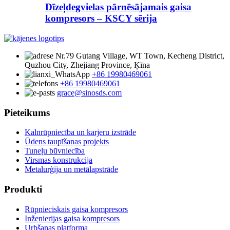
Dīzeļdegvielas pārnēsājamais gaisa
kompresors – KSCY sērija
Nr.79 Gutang Village, WT Town, Kecheng District,
Quzhou City, Zhejiang Province, Ķīna
+86 19980469061
+86 19980469061
grace@sinosds.com
Pieteikums
Kalnrūpniecība un karjeru izstrāde
Ūdens taupīšanas projekts
Tuneļu būvniecība
Virsmas konstrukcija
Metalurģija un metālapstrāde
Produkti
Rūpnieciskais gaisa kompresors
Inženierijas gaisa kompresors
Urbšanas platforma