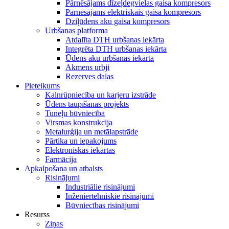
Pārnēsājams dīzeļdegvielas gaisa kompresors
Pārnēsājams elektriskais gaisa kompresors
Dziļūdens aku gaisa kompresors
Urbšanas platforma
Atdalīta DTH urbšanas iekārta
Integrēta DTH urbšanas iekārta
Ūdens aku urbšanas iekārta
Akmens urbji
Rezerves daļas
Pieteikums
Kalnrūpniecība un karjeru izstrāde
Ūdens taupīšanas projekts
Tuneļu būvniecība
Virsmas konstrukcija
Metalurģija un metālapstrāde
Pārtika un iepakojums
Elektroniskās iekārtas
Farmācija
Apkalpošana un atbalsts
Risinājumi
Industriālie risinājumi
Inženiertehniskie risinājumi
Būvniecības risinājumi
Resurss
Ziņas