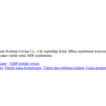
is Kaishan Group Co., Ltd. izplatītājs Ķīnā. Mūsu uzņēmums koncentrē
pkalpo vairāk nekā 3000 uzņēmumu.
karte
-
AMP mobilā versija
rs
,
Dīzeļa gaisa kompresors
,
Ūdens aku urbšanas iekārta
,
Gaisa kompr