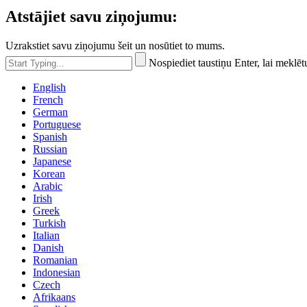
Atstājiet savu ziņojumu:
Uzrakstiet savu ziņojumu šeit un nosūtiet to mums.
Nospiediet taustiņu Enter, lai meklēt
English
French
German
Portuguese
Spanish
Russian
Japanese
Korean
Arabic
Irish
Greek
Turkish
Italian
Danish
Romanian
Indonesian
Czech
Afrikaans