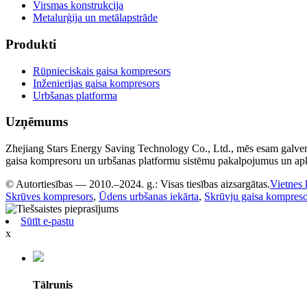
Virsmas konstrukcija
Metalurģija un metālapstrāde
Produkti
Rūpnieciskais gaisa kompresors
Inženierijas gaisa kompresors
Urbšanas platforma
Uzņēmums
Zhejiang Stars Energy Saving Technology Co., Ltd., mēs esam galvena
gaisa kompresoru un urbšanas platformu sistēmu pakalpojumus un a
© Autortiesības — 2010.–2024. g.: Visas tiesības aizsargātas.
Vietnes 
Skrūves kompresors
,
Ūdens urbšanas iekārta
,
Skrūvju gaisa kompreso
Sūtīt e-pastu
x
Tālrunis