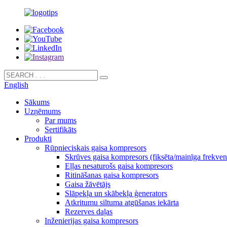
English
Sākums
Uzņēmums
Par mums
Sertifikāts
Produkti
Rūpnieciskais gaisa kompresors
Skrūves gaisa kompresors (fiksēta/mainīga frekven
Eļļas nesaturošs gaisa kompresors
Ritināšanas gaisa kompresors
Gaisa žāvētājs
Slāpekļa un skābekļa ģenerators
Atkritumu siltuma atgūšanas iekārta
Rezerves daļas
Inženierijas gaisa kompresors