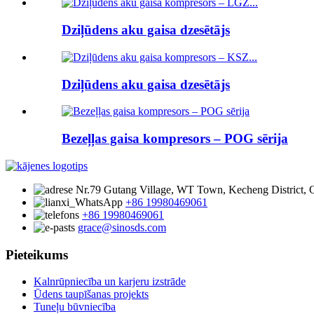
Dziļūdens aku gaisa dzesētājs
Dziļūdens aku gaisa dzesētājs
Bezeļļas gaisa kompresors – POG sērija
Nr.79 Gutang Village, WT Town, Kecheng District, Q
+86 19980469061
+86 19980469061
grace@sinosds.com
Pieteikums
Kalnrūpniecība un karjeru izstrāde
Ūdens taupīšanas projekts
Tuneļu būvniecība