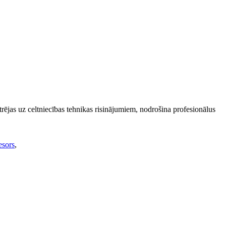
jas uz celtniecības tehnikas risinājumiem, nodrošina profesionālus
esors
,