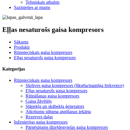
Tehniskais atbalsts
Sazinieties ar mums
Eļļas nesaturošs gaisa kompresors
Sākums
Produkti
Rūpnieciskais gaisa kompresors
Eļļas nesaturošs gaisa kompresors
Kategorijas
Rūpnieciskais gaisa kompresors
Skrūves gaisa kompresors (fiksēta/mainīga frekvence)
Eļļas nesaturošs gaisa kompresors
Ritināšanas gaisa kompresors
Gaisa žāvētājs
Slāpekļa un skābekļa ģenerators
Atkritumu siltuma atgūšanas iekārta
Rezerves daļas
Inženierijas gaisa kompresors
Pārnēsājams dīzeļdegvielas gaisa kompresors